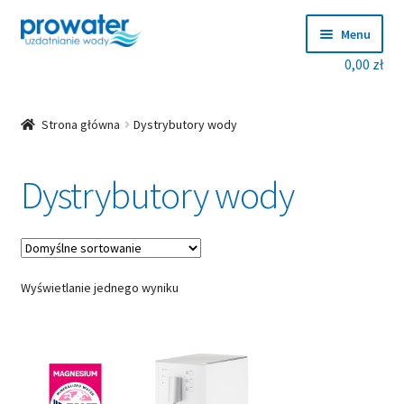
Przejdź
Przejdź
Menu
do
do
0,00
zł
nawigacji
treści
Rozwiń
Produkty
menu
potom
Rozwiń
Zmiękczacze Wody
Strona główna
Dystrybutory wody
menu
potom
Systemy filtracji pozlewowej
Dystrybutory wody
Dystrybutory wody
Lampy UV
Wyświetlanie jednego wyniku
Filtry Mechaniczne
Rozwiń
Analizatory online – Testomat®
menu