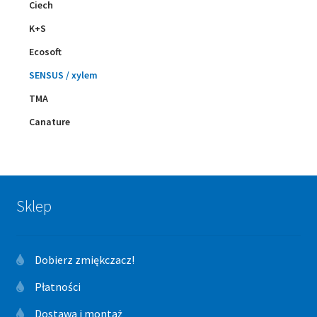
Ciech
K+S
Ecosoft
SENSUS / xylem
TMA
Canature
Sklep
Dobierz zmiękczacz!
Płatności
Dostawa i montaż