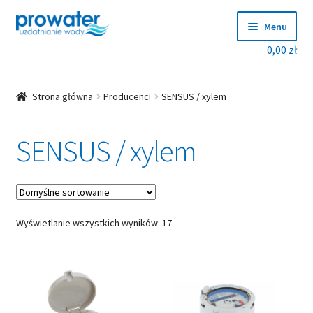
Przejdź
Przejdź
Menu
do
do
0,00
zł
nawigacji
treści
Rozwiń
Produkty
menu
potom
Rozwiń
Producenci
Strona główna
Producenci
SENSUS / xylem
menu
potom
ProWater
SENSUS / xylem
Clack
BWT
Wyświetlanie wszystkich wyników: 17
HEYL
Ciech