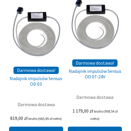
Darmowa dostawa!
Darmowa dostawa!
Nadajnik impulsów Sensus
OD 07-24V
Nadajnik impulsów Sensus
OD 03
Darmowa dostawa
Darmowa dostawa
1 179,00
zł
brutto (
958,54
zł
819,00
zł
brutto (
665,85
zł
netto)
netto)