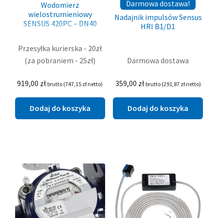
Darmowa dostawa!
Wodomierz
wielostrumieniowy
Nadajnik impulsów Sensus
SENSUS 420PC – DN40
HRI B1/D1
Przesyłka kurierska - 20zł
(za pobraniem - 25zł)
Darmowa dostawa
919,00
zł
359,00
zł
brutto (
747,15
zł
netto)
brutto (
291,87
zł
netto)
Dodaj do koszyka
Dodaj do koszyka