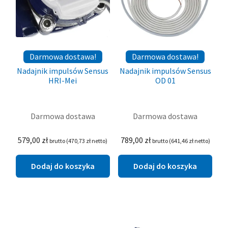
Darmowa dostawa!
Darmowa dostawa!
Nadajnik impulsów Sensus
Nadajnik impulsów Sensus
HRI-Mei
OD 01
Darmowa dostawa
Darmowa dostawa
579,00
zł
789,00
zł
brutto (
470,73
zł
netto)
brutto (
641,46
zł
netto)
Dodaj do koszyka
Dodaj do koszyka