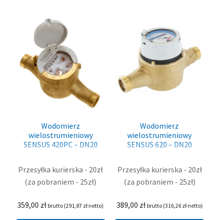
Wodomierz
Wodomierz
wielostrumieniowy
wielostrumieniowy
SENSUS 420PC – DN20
SENSUS 620 – DN20
Przesyłka kurierska - 20zł
Przesyłka kurierska - 20zł
(za pobraniem - 25zł)
(za pobraniem - 25zł)
359,00
zł
389,00
zł
brutto (
291,87
zł
netto)
brutto (
316,26
zł
netto)