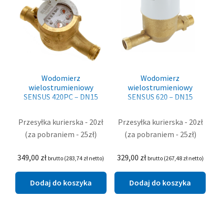
K+S
TMA
Ecosoft
Wodomierz
Wodomierz
SENSUS / xylem
wielostrumieniowy
wielostrumieniowy
SENSUS 420PC – DN15
SENSUS 620 – DN15
Canature
Przesyłka kurierska - 20zł
Przesyłka kurierska - 20zł
(za pobraniem - 25zł)
(za pobraniem - 25zł)
Dobierz zmiękczacz!
349,00
zł
329,00
zł
brutto (
283,74
zł
netto)
brutto (
267,48
zł
netto)
Blog
Dodaj do koszyka
Dodaj do koszyka
Rozwiń
O nas
menu
potom
Kontakt