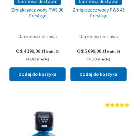
Darmowa dostawa!
Darmowa dostawa!
Zmiękczacz wody PWS 30
Zmiękczacz wody PWS 45
Prestige
Prestige
Darmowa dostawa
Darmowa dostawa
Od:
4 199,00
zł
Od:
5 099,00
zł
brutto (
3
brutto (
4
413,82
zł
netto)
145,53
zł
netto)
Dodaj do koszyka
Dodaj do koszyka
Oceniono
5.00
na 5