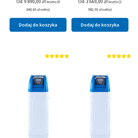
Od:
9 890,00
zł
Od:
3 669,00
zł
brutto (
8
brutto (
2
040,65
zł
netto)
982,93
zł
netto)
Dodaj do koszyka
Dodaj do koszyka
Oceniono
Oceniono
5.00
na 5
5.00
na 5