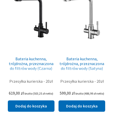
K+S
TMA
Ecosoft
SENSUS / xylem
Canature
Bateria kuchenna,
Bateria kuchenna,
trójdrożna, przeznaczona
trójdrożna, przeznaczona
do filtrów wody (Czarna)
do filtrów wody (Satyna)
Dobierz zmiękczacz!
Przesyłka kurierska - 20zł
Przesyłka kurierska - 20zł
Blog
619,00
zł
599,00
zł
brutto (
503,25
zł
netto)
brutto (
486,99
zł
netto)
Rozwiń
O nas
menu
Dodaj do koszyka
Dodaj do koszyka
potom
Kontakt