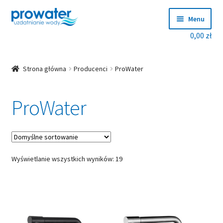
Przejdź
Przejdź
Menu
do
do
0,00
zł
nawigacji
treści
Rozwiń
Produkty
menu
potom
Rozwiń
Producenci
Strona główna
Producenci
ProWater
menu
potom
ProWater
ProWater
Clack
BWT
Wyświetlanie wszystkich wyników: 19
HEYL
Ciech