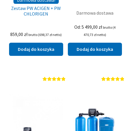
Darmowa dostawa!
Zestaw PW ACIGEN + PW
Darmowa dostawa
CHLORIGEN
Od:
5 499,00
zł
brutto (
4
859,00
zł
brutto (
698,37
zł
netto)
470,73
zł
netto)
Dodaj do koszyka
Dodaj do koszyka
Oceniono
Oceniono
5.00
na 5
5.00
na 5