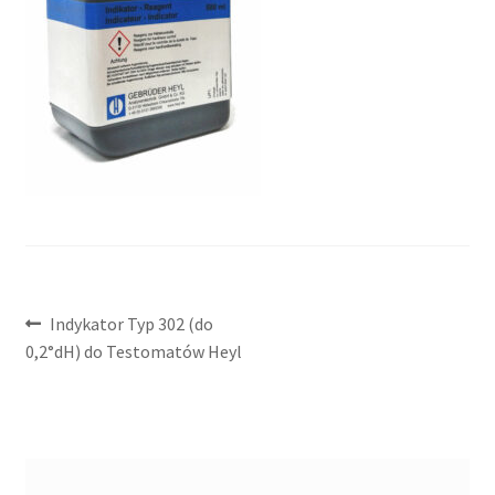
Nawigacja
Poprzedni
Indykator Typ 302 (do
wpis:
0,2°dH) do Testomatów Heyl
wpisu