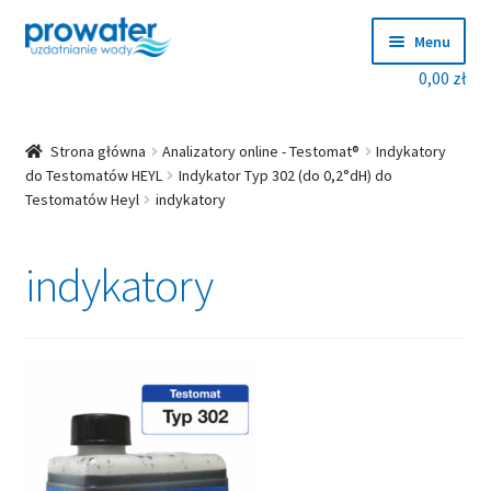
Przejdź
Przejdź
Menu
do
do
0,00
zł
nawigacji
treści
Rozwiń
Produkty
menu
potom
Rozwiń
Producenci
Strona główna
Analizatory online - Testomat®
Indykatory
menu
do Testomatów HEYL
Indykator Typ 302 (do 0,2°dH) do
Testomatów Heyl
indykatory
potom
Dobierz zmiękczacz!
indykatory
Blog
Rozwiń
O nas
menu
potom
Kontakt