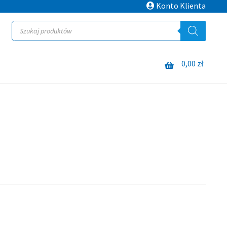
Konto Klienta
Wyszukiwarka
produktów
0,00
zł