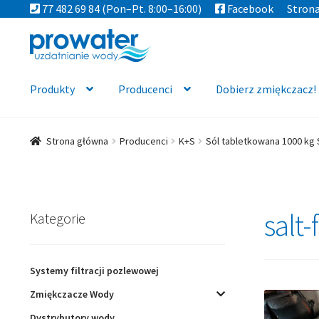
77 482 69 84
(Pon–Pt. 8:00–16:00)
Facebook
Stron
Przejdź
Przejdź
do
do
nawigacji
treści
Produkty
Producenci
Dobierz zmiękczacz!
Strona główna
Producenci
K+S
Sól tabletkowana 1000 kg
salt-
Kategorie
Systemy filtracji pozlewowej
Zmiękczacze Wody
Dystrybutory wody