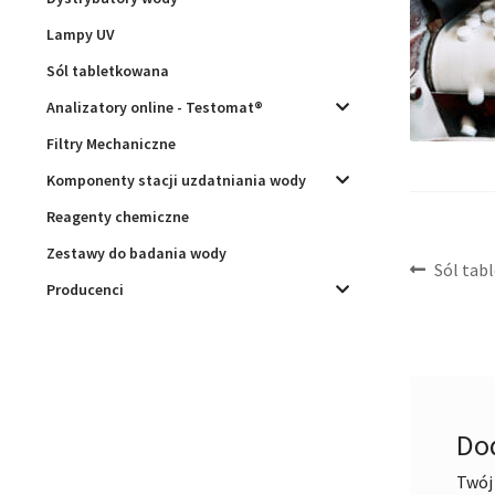
Lampy UV
Sól tabletkowana
Analizatory online - Testomat®
Filtry Mechaniczne
Komponenty stacji uzdatniania wody
Reagenty chemiczne
Zestawy do badania wody
Nawig
Poprzed
Sól tab
Producenci
wpis:
wpisu
Do
Twój 