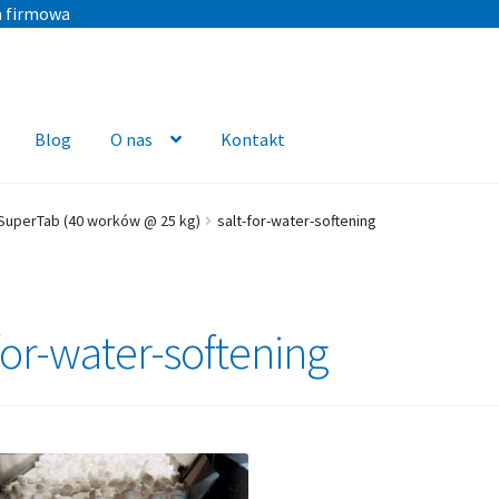
a firmowa
Blog
O nas
Kontakt
 SuperTab (40 worków @ 25 kg)
salt-for-water-softening
for-water-softening