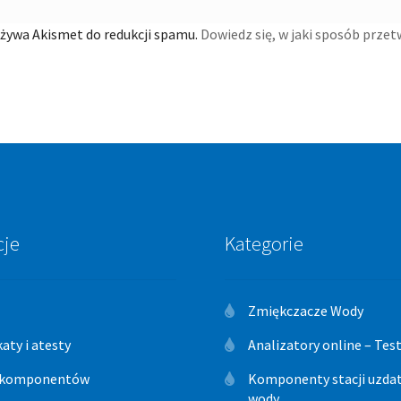
używa Akismet do redukcji spamu.
Dowiedz się, w jaki sposób prze
cje
Kategorie
Zmiękczacze Wody
katy i atesty
Analizatory online – Te
 komponentów
Komponenty stacji uzdat
wody