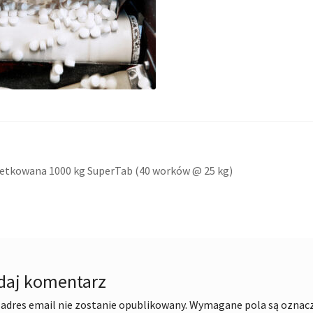
acja
ni
letkowana 1000 kg SuperTab (40 worków @ 25 kg)
daj komentarz
adres email nie zostanie opublikowany.
Wymagane pola są oznac