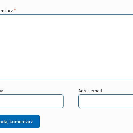
entarz
*
wa
Adres email