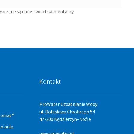
twarzane są dane Twoich komentarzy.
Kontakt
ProWater Uzdatnianie Wody
ul. Bolesława Chrobrego 54
stomat®
47-200 Kędzierzyn–Koźle
niania
www.prowater.pl