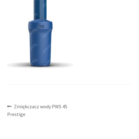
Nawigacja
Poprzedni
Zmiękczacz wody PWS 45
wpis:
Prestige
wpisu