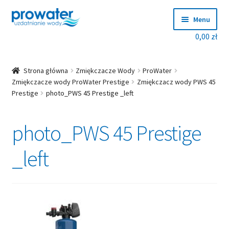
Przejdź
Przejdź
Menu
do
do
0,00
zł
nawigacji
treści
Rozwiń
Produkty
menu
potom
Rozwiń
Producenci
Strona główna
Zmiękczacze Wody
ProWater
menu
Zmiękczacze wody ProWater Prestige
Zmiękczacz wody PWS 45
Prestige
photo_PWS 45 Prestige _left
potom
Dobierz zmiękczacz!
photo_PWS 45 Prestige
Blog
Rozwiń
_left
O nas
menu
potom
Kontakt