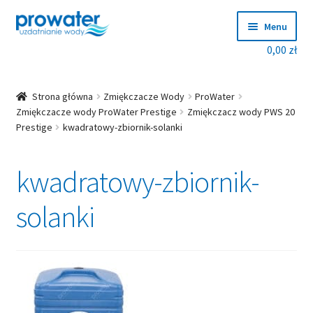
Przejdź
Przejdź
Menu
do
do
0,00
zł
nawigacji
treści
Rozwiń
Produkty
menu
potom
Rozwiń
Producenci
Strona główna
Zmiękczacze Wody
ProWater
menu
Zmiękczacze wody ProWater Prestige
Zmiękczacz wody PWS 20
Prestige
kwadratowy-zbiornik-solanki
potom
Dobierz zmiękczacz!
kwadratowy-zbiornik-
Blog
Rozwiń
solanki
O nas
menu
potom
Kontakt