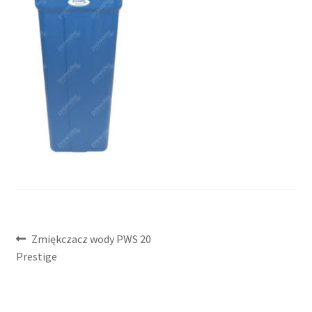
Nawigacja
Poprzedni
Zmiękczacz wody PWS 20
wpis:
Prestige
wpisu