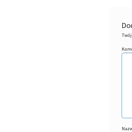
Do
Twój 
Kom
Naz