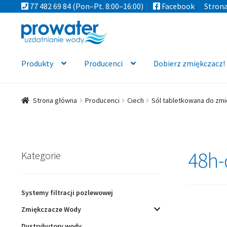
77 482 69 84
(Pon–Pt. 8:00–16:00)
Facebook
Stron
Przejdź
Przejdź
do
do
nawigacji
treści
Produkty
Producenci
Dobierz zmiękczacz!
Strona główna
Producenci
Ciech
Sól tabletkowana do zmi
48h-
Kategorie
Systemy filtracji pozlewowej
Zmiękczacze Wody
Dystrybutory wody