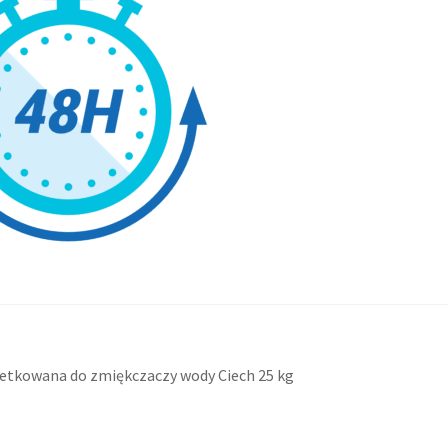
acja
ni
letkowana do zmiękczaczy wody Ciech 25 kg