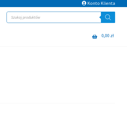
Konto Klienta
Wyszukiwarka
produktów
0,00
zł