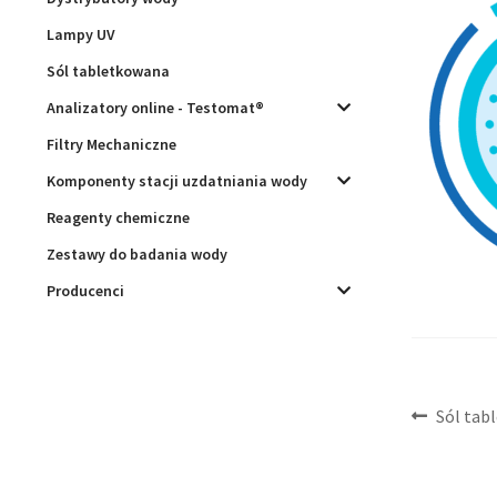
Lampy UV
Sól tabletkowana
Analizatory online - Testomat®
Filtry Mechaniczne
Komponenty stacji uzdatniania wody
Reagenty chemiczne
Zestawy do badania wody
Producenci
Nawig
Poprzed
Sól tab
wpis:
wpisu