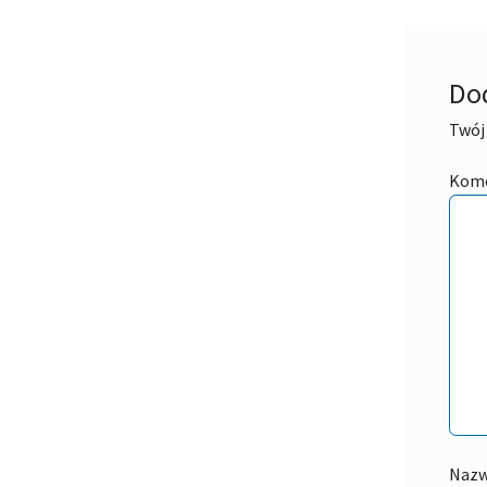
Do
Twój 
Kom
Naz