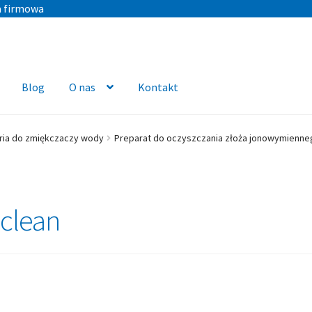
a firmowa
Blog
O nas
Kontakt
ria do zmiękczaczy wody
Preparat do oczyszczania złoża jonowymienne
nclean