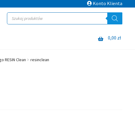
Konto Klienta
Wyszukiwarka
produktów
0,00
zł
go RESIN Clean
resinclean