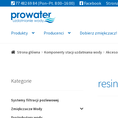
77 482 69 84
(Pon–Pt. 8:00–16:00)
Facebook
Stron
Przejdź
Przejdź
do
do
nawigacji
treści
Produkty
Producenci
Dobierz zmiękczacz!
Strona główna
Komponenty stacji uzdatniania wody
Akceso
resi
Kategorie
Systemy filtracji pozlewowej
Zmiękczacze Wody
Dystrybutory wody