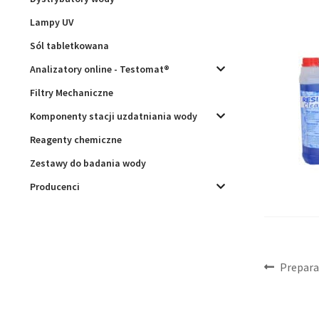
Lampy UV
Sól tabletkowana
Analizatory online - Testomat®
Filtry Mechaniczne
Komponenty stacji uzdatniania wody
Reagenty chemiczne
Zestawy do badania wody
Producenci
Nawig
Poprzed
Prepara
wpis:
wpisu