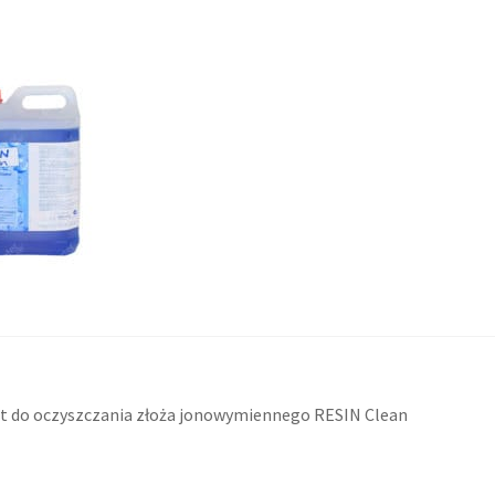
acja
ni
t do oczyszczania złoża jonowymiennego RESIN Clean