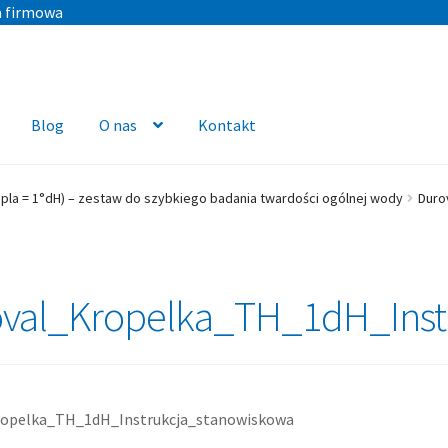
a firmowa
Blog
O nas
Kontakt
pla = 1°dH) – zestaw do szybkiego badania twardości ogólnej wody
Duro
val_Kropelka_TH_1dH_Inst
ropelka_TH_1dH_Instrukcja_stanowiskowa