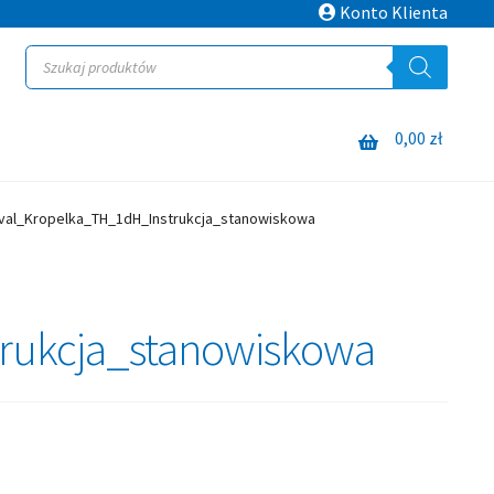
Konto Klienta
Wyszukiwarka
produktów
0,00
zł
val_Kropelka_TH_1dH_Instrukcja_stanowiskowa
rukcja_stanowiskowa