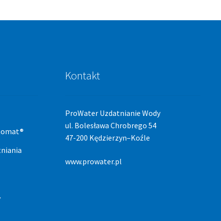
Kontakt
ProWater Uzdatnianie Wody
ul. Bolesława Chrobrego 54
stomat®
47-200 Kędzierzyn–Koźle
niania
www.prowater.pl
y