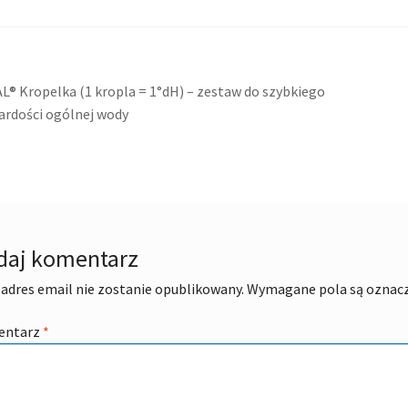
acja
ni
® Kropelka (1 kropla = 1°dH) – zestaw do szybkiego
ardości ogólnej wody
daj komentarz
adres email nie zostanie opublikowany.
Wymagane pola są oznac
entarz
*