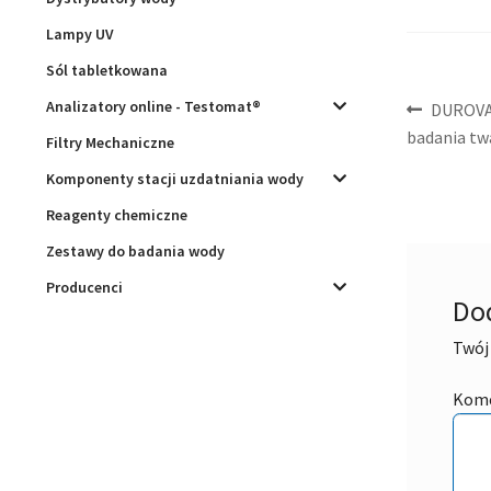
Lampy UV
Sól tabletkowana
Nawig
Analizatory online - Testomat®
Poprzed
DUROVAL
wpis:
badania tw
Filtry Mechaniczne
wpisu
Komponenty stacji uzdatniania wody
Reagenty chemiczne
Zestawy do badania wody
Producenci
Do
Twój 
Kom