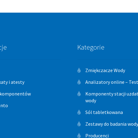
cje
Kategorie
Zmiękczacze Wody
katy i atesty
Analizatory online – Te
 komponentów
Komponenty stacji uzdat
wody
onto
Sól tabletkowana
Zestawy do badania wod
Producenci