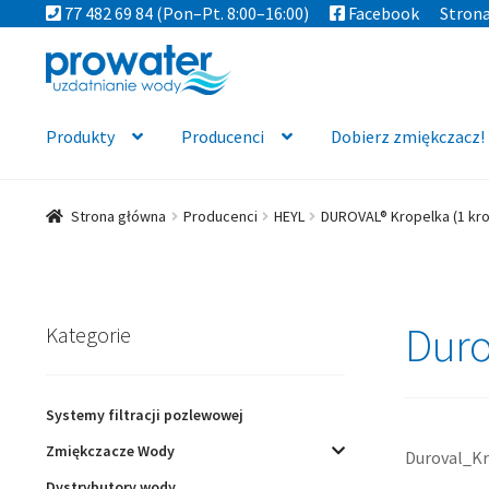
77 482 69 84
(Pon–Pt. 8:00–16:00)
Facebook
Stron
Przejdź
Przejdź
do
do
nawigacji
treści
Produkty
Producenci
Dobierz zmiękczacz!
Strona główna
Producenci
HEYL
DUROVAL® Kropelka (1 kro
Duro
Kategorie
Systemy filtracji pozlewowej
Zmiękczacze Wody
Duroval_K
Dystrybutory wody