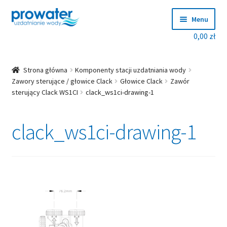
Przejdź
Przejdź
Menu
do
do
0,00
zł
nawigacji
treści
Rozwiń
Produkty
menu
potom
Rozwiń
Producenci
Strona główna
Komponenty stacji uzdatniania wody
menu
Zawory sterujące / głowice Clack
Głowice Clack
Zawór
sterujący Clack WS1CI
clack_ws1ci-drawing-1
potom
Dobierz zmiękczacz!
clack_ws1ci-drawing-1
Blog
Rozwiń
O nas
menu
potom
Kontakt