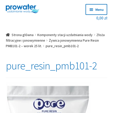
Przejdź
Przejdź
Menu
do
do
0,00
zł
nawigacji
treści
Rozwiń
Produkty
menu
potom
Rozwiń
Producenci
Strona główna
Komponenty stacji uzdatniania wody
Złoża
menu
filtracyjne i jonowymienne
Żywica jonowymienna Pure Resin
PMB101-2 – worek 25 lit.
pure_resin_pmb101-2
potom
Dobierz zmiękczacz!
pure_resin_pmb101-2
Blog
Rozwiń
O nas
menu
potom
Kontakt