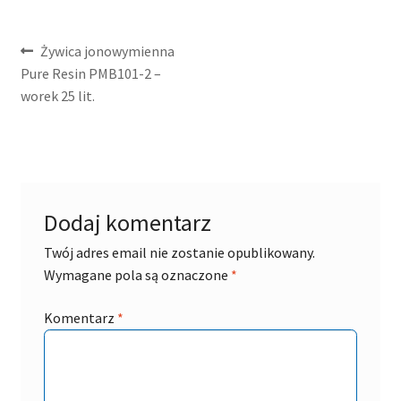
Nawigacja
Poprzedni
Żywica jonowymienna
wpis:
Pure Resin PMB101-2 –
wpisu
worek 25 lit.
Dodaj komentarz
Twój adres email nie zostanie opublikowany.
Wymagane pola są oznaczone
*
Komentarz
*