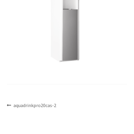
Nawigacja
Poprzedni
aquadrinkpro20cas-2
wpis:
wpisu