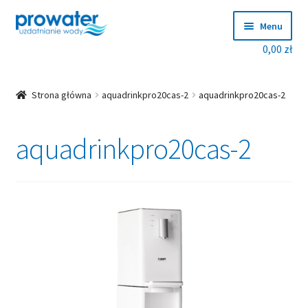
Przejdź
Przejdź
Menu
do
do
0,00
zł
nawigacji
treści
Rozwiń
Produkty
menu
potom
Rozwiń
Producenci
Strona główna
aquadrinkpro20cas-2
aquadrinkpro20cas-2
menu
potom
Dobierz zmiękczacz!
aquadrinkpro20cas-2
Blog
Rozwiń
O nas
menu
potom
Kontakt