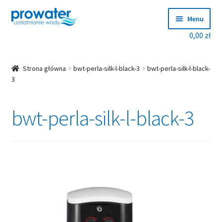
Przejdź
Przejdź
Menu
do
do
0,00
zł
nawigacji
treści
Rozwiń
Produkty
menu
potom
Rozwiń
Producenci
Strona główna
bwt-perla-silk-l-black-3
bwt-perla-silk-l-black-
menu
3
potom
Dobierz zmiękczacz!
bwt-perla-silk-l-black-3
Blog
Rozwiń
O nas
menu
potom
Kontakt