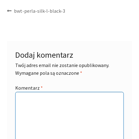
Nawigacja
Poprzedni
bwt-perla-silk-l-black-3
wpis:
wpisu
Dodaj komentarz
Twój adres email nie zostanie opublikowany.
Wymagane pola są oznaczone
*
Komentarz
*