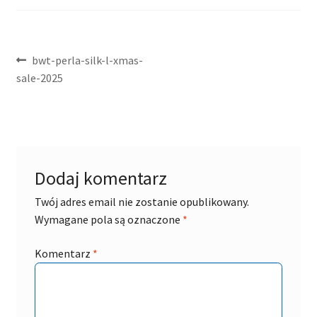
Nawigacja
Poprzedni
bwt-perla-silk-l-xmas-
wpis:
sale-2025
wpisu
Dodaj komentarz
Twój adres email nie zostanie opublikowany.
Wymagane pola są oznaczone
*
Komentarz
*