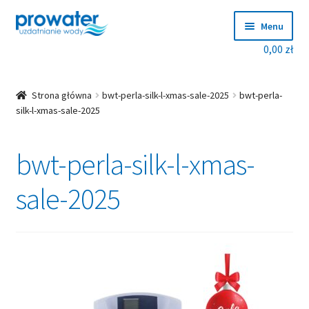
Przejdź
Przejdź
Menu
do
do
0,00
zł
nawigacji
treści
Rozwiń
Produkty
menu
potom
Rozwiń
Producenci
Strona główna
bwt-perla-silk-l-xmas-sale-2025
bwt-perla-
menu
silk-l-xmas-sale-2025
potom
Dobierz zmiękczacz!
bwt-perla-silk-l-xmas-
Blog
sale-2025
Rozwiń
O nas
menu
potom
Kontakt