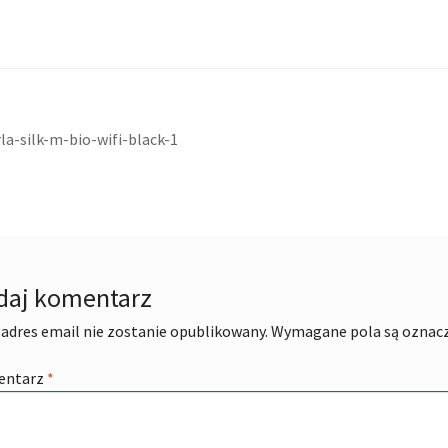
acja
ni
la-silk-m-bio-wifi-black-1
daj komentarz
adres email nie zostanie opublikowany.
Wymagane pola są oznac
entarz
*