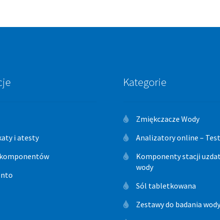
cje
Kategorie
Zmiękczacze Wody
katy i atesty
Analizatory online – Te
 komponentów
Komponenty stacji uzdat
wody
onto
Sól tabletkowana
Zestawy do badania wod