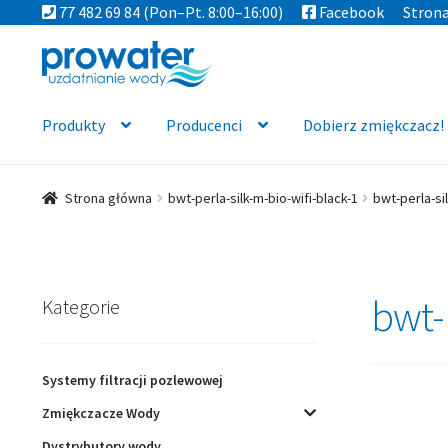
77 482 69 84
(Pon–Pt. 8:00–16:00)
Facebook
Stron
Przejdź
Przejdź
do
do
nawigacji
treści
Produkty
Producenci
Dobierz zmiękczacz!
Strona główna
bwt-perla-silk-m-bio-wifi-black-1
bwt-perla-sil
bwt-
Kategorie
Systemy filtracji pozlewowej
Zmiękczacze Wody
Dystrybutory wody