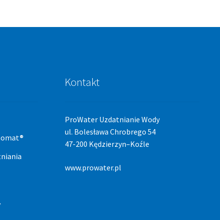
Kontakt
ProWater Uzdatnianie Wody
ul. Bolesława Chrobrego 54
stomat®
47-200 Kędzierzyn–Koźle
niania
www.prowater.pl
y