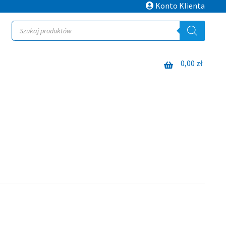
Konto Klienta
Wyszukiwarka
produktów
0,00
zł