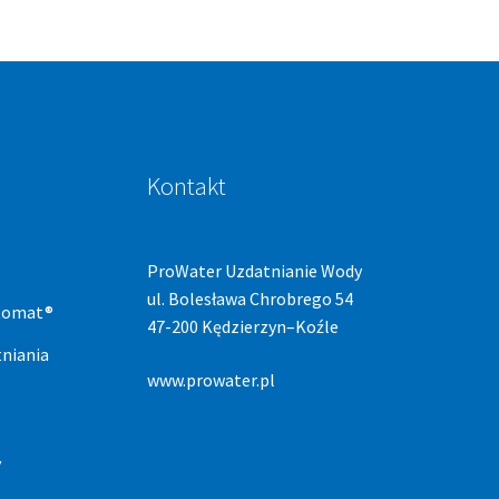
Kontakt
ProWater Uzdatnianie Wody
ul. Bolesława Chrobrego 54
stomat®
47-200 Kędzierzyn–Koźle
niania
www.prowater.pl
y