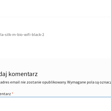
acja
ni
la-silk-m-bio-wifi-black-2
daj komentarz
adres email nie zostanie opublikowany.
Wymagane pola są oznac
entarz
*