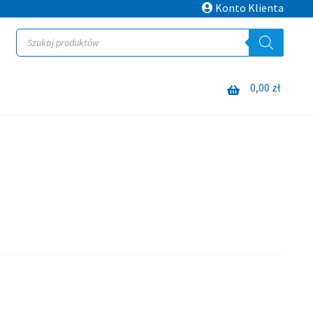
Konto Klienta
Wyszukiwarka
produktów
0,00
zł