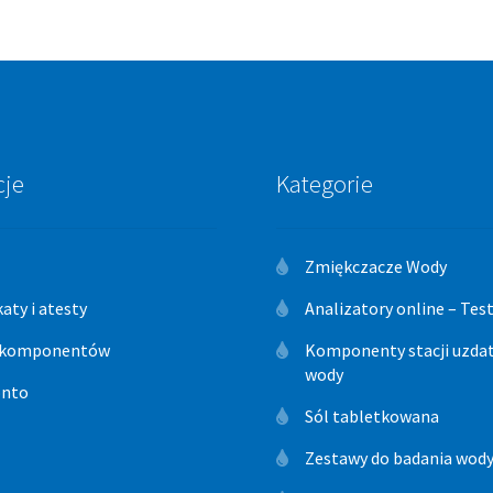
cje
Kategorie
Zmiękczacze Wody
katy i atesty
Analizatory online – Te
 komponentów
Komponenty stacji uzdat
wody
onto
Sól tabletkowana
Zestawy do badania wod