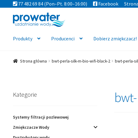
77 482 69 84
(Pon–Pt. 8:00–16:00)
Facebook
Stron
Przejdź
Przejdź
do
do
nawigacji
treści
Produkty
Producenci
Dobierz zmiękczacz!
Strona główna
bwt-perla-silk-m-bio-wifi-black-2
bwt-perla-sil
bwt-
Kategorie
Systemy filtracji pozlewowej
Zmiękczacze Wody
Dystrybutory wody