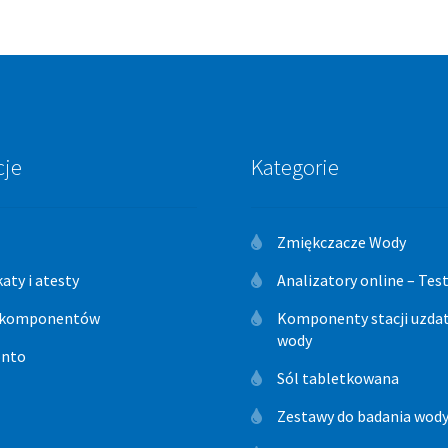
cje
Kategorie
Zmiękczacze Wody
katy i atesty
Analizatory online – Te
 komponentów
Komponenty stacji uzdat
wody
onto
Sól tabletkowana
Zestawy do badania wod