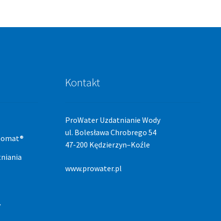
Kontakt
ProWater Uzdatnianie Wody
ul. Bolesława Chrobrego 54
stomat®
47-200 Kędzierzyn–Koźle
niania
www.prowater.pl
y