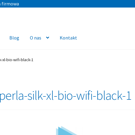
a firmowa
Blog
O nas
Kontakt
k-xl-bio-wifi-black-1
erla-silk-xl-bio-wifi-black-1