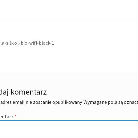
acja
ni
a-silk-xl-bio-wifi-black-1
daj komentarz
adres email nie zostanie opublikowany.
Wymagane pola są oznac
entarz
*