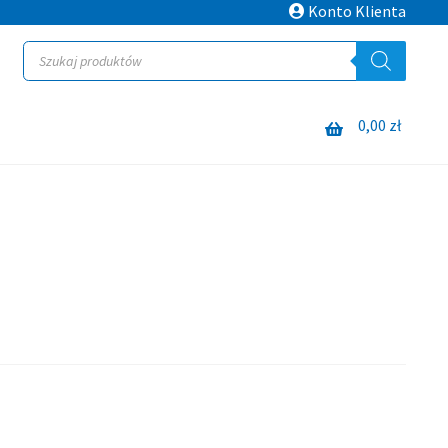
Konto Klienta
Wyszukiwarka
produktów
0,00
zł