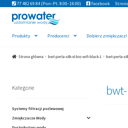
77 482 69 84
(Pon–Pt. 8:00–16:00)
Facebook
Stron
Przejdź
Przejdź
do
do
nawigacji
treści
Produkty
Producenci
Dobierz zmiękczacz!
Strona główna
bwt-perla-silk-xl-bio-wifi-black-1
bwt-perla-sil
bwt-p
Kategorie
Systemy filtracji pozlewowej
Zmiękczacze Wody
Dystrybutory wody