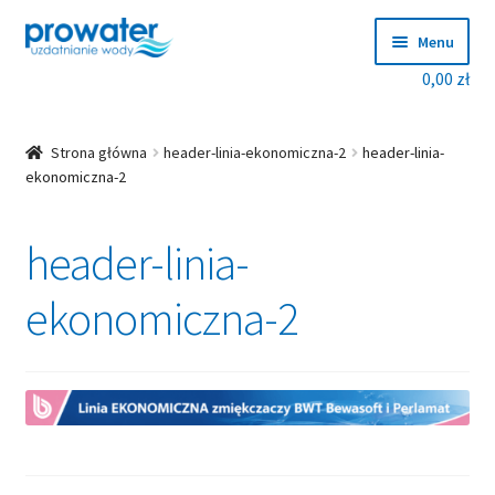
Przejdź
Przejdź
Menu
do
do
0,00
zł
nawigacji
treści
Rozwiń
Produkty
menu
potom
Rozwiń
Producenci
Strona główna
header-linia-ekonomiczna-2
header-linia-
menu
ekonomiczna-2
potom
Dobierz zmiękczacz!
header-linia-
Blog
ekonomiczna-2
Rozwiń
O nas
menu
potom
Kontakt