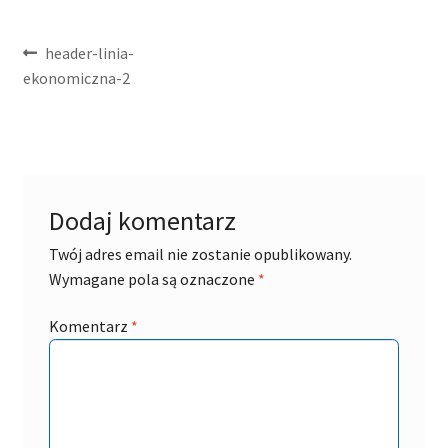
Nawigacja
Poprzedni
header-linia-
wpis:
ekonomiczna-2
wpisu
Dodaj komentarz
Twój adres email nie zostanie opublikowany.
Wymagane pola są oznaczone
*
Komentarz
*