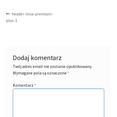
Nawigacja
Poprzedni
header-linia-premium-
wpis:
plus-1
wpisu
Dodaj komentarz
Twój adres email nie zostanie opublikowany.
Wymagane pola są oznaczone
*
Komentarz
*