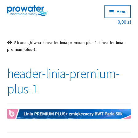
Przejdź
Przejdź
Menu
do
do
0,00
zł
nawigacji
treści
Rozwiń
Produkty
menu
potom
Rozwiń
Producenci
Strona główna
header-linia-premium-plus-1
header-linia-
menu
premium-plus-1
potom
Dobierz zmiękczacz!
header-linia-premium-
Blog
plus-1
Rozwiń
O nas
menu
potom
Kontakt