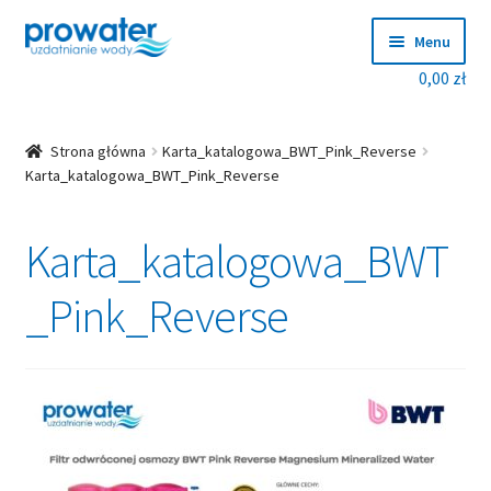
Przejdź
Przejdź
Menu
do
do
0,00
zł
nawigacji
treści
Rozwiń
Produkty
menu
potom
Rozwiń
Producenci
Strona główna
Karta_katalogowa_BWT_Pink_Reverse
menu
Karta_katalogowa_BWT_Pink_Reverse
potom
Dobierz zmiękczacz!
Karta_katalogowa_BWT
Blog
_Pink_Reverse
Rozwiń
O nas
menu
potom
Kontakt