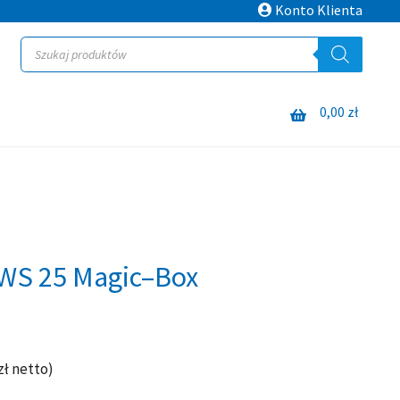
Konto Klienta
Wyszukiwarka
produktów
0,00
zł
WS 25 Magic–Box
zł
netto)