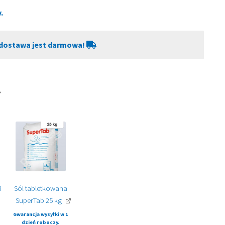
.
dostawa jest darmowa!
i
Sól tabletkowana
SuperTab 25 kg
Gwarancja wysyłki w 1
dzień roboczy.