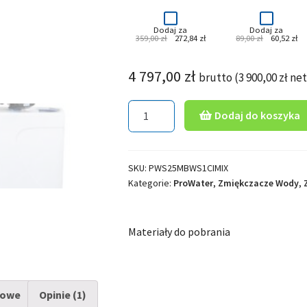
Dodaj za
Dodaj za
Pierwotna
Aktualna
Pierwotna
Ak
359,00
zł
272,84
zł
89,00
zł
60,52
zł
cena
cena
cena
ce
wynosiła:
wynosi:
wynosiła:
wy
359,00 zł.
272,84 zł.
89,00 zł.
60
4 797,00
zł
brutto (
3 900,00
zł
net
ilość
Dodaj do koszyka
Zmiękczacz
wody
PWS
SKU:
PWS25MBWS1CIMIX
25
Kategorie:
ProWater
,
Zmiękczacze Wody
,
Magic–
Box
Materiały do pobrania
kowe
Opinie (1)