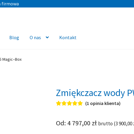
a firmowa
Blog
O nas
Kontakt
5 Magic–Box
Zmiękczacz wody P
(
1
opinia klienta)
Oceniony
1
5.00
na 5 na
podstawie
Od:
4 797,00
zł
brutto (
3 900,00
oceny klienta