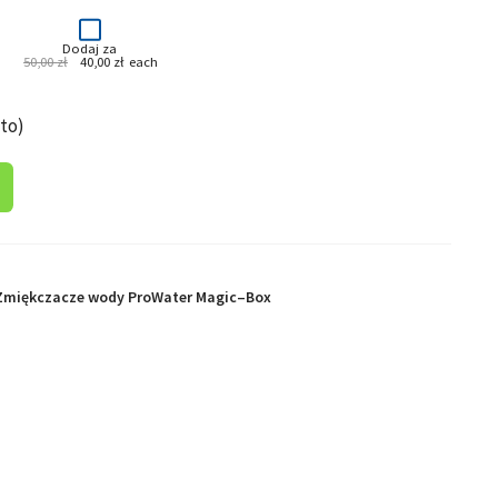
Dodaj za
tualna
Pierwotna
Aktualna
50,00
zł
40,00
zł
each
na
cena
cena
nosi:
wynosiła:
wynosi:
,52 zł.
50,00 zł.
40,00 zł.
to)
Zmiękczacze wody ProWater Magic–Box