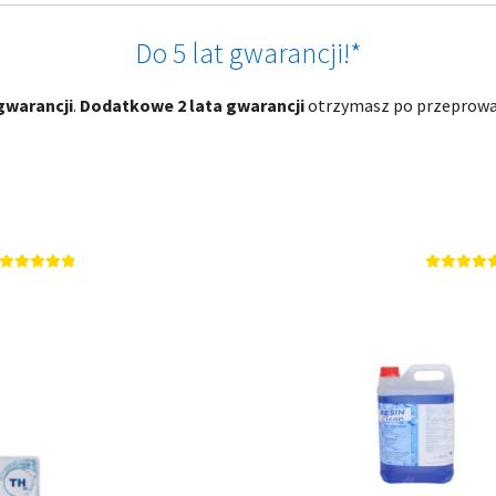
Do 5 lat gwarancji!*
gwarancji
.
Dodatkowe 2 lata gwarancji
otrzymasz po przeprowad
Oceniono
Oceniono
5.00
na 5
5.00
na 5