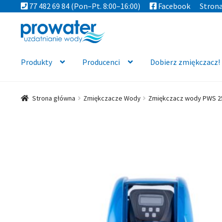
77 482 69 84
(Pon–Pt. 8:00–16:00)
Facebook
Stron
Przejdź
Przejdź
do
do
nawigacji
treści
Produkty
Producenci
Dobierz zmiękczacz!
Strona główna
Zmiękczacze Wody
Zmiękczacz wody PWS 2