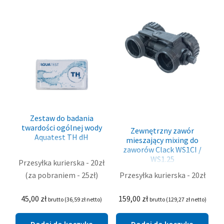
Zestaw do badania
twardości ogólnej wody
Zewnętrzny zawór
Aquatest TH dH
mieszający mixing do
zaworów Clack WS1CI /
WS1.25
Przesyłka kurierska - 20zł
(za pobraniem - 25zł)
Przesyłka kurierska - 20zł
45,00
zł
159,00
zł
brutto (
36,59
zł
netto)
brutto (
129,27
zł
netto)