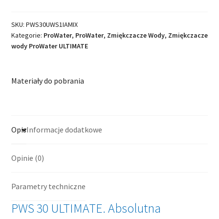
wody
PWS
SKU:
PWS30UWS1IAMIX
30
Kategorie:
ProWater
,
ProWater
,
Zmiękczacze Wody
,
Zmiękczacze
ULTIMATE
wody ProWater ULTIMATE
Materiały do pobrania
Opis
Informacje dodatkowe
Opinie (0)
Parametry techniczne
PWS 30 ULTIMATE. Absolutna