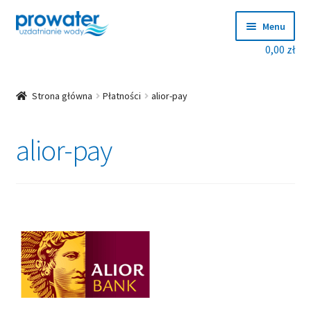
Przejdź
Przejdź
Menu
do
do
0,00
zł
nawigacji
treści
Rozwiń
Produkty
menu
potom
Rozwiń
Producenci
Strona główna
Płatności
alior-pay
menu
potom
Dobierz zmiękczacz!
alior-pay
Blog
Rozwiń
O nas
menu
potom
Kontakt