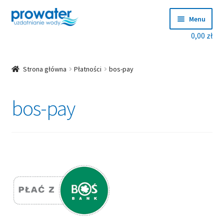
Przejdź
Przejdź
Menu
do
do
0,00
zł
nawigacji
treści
Rozwiń
Produkty
menu
potom
Rozwiń
Producenci
Strona główna
Płatności
bos-pay
menu
potom
Dobierz zmiękczacz!
bos-pay
Blog
Rozwiń
O nas
menu
potom
Kontakt