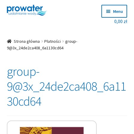
Przejdź
Przejdź
Menu
do
do
0,00
zł
nawigacji
treści
Rozwiń
Produkty
menu
potom
Rozwiń
Producenci
Strona główna
Płatności
group-
menu
9@3x_24de2ca408_6a1130cd64
potom
Dobierz zmiękczacz!
group-
Blog
9@3x_24de2ca408_6a11
Rozwiń
O nas
menu
30cd64
potom
Kontakt