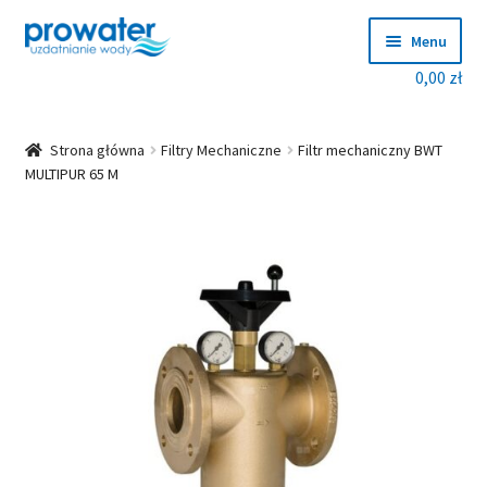
Menu
0,00
zł
Produkty
Producenci
Strona główna
Filtry Mechaniczne
Filtr mechaniczny BWT
MULTIPUR 65 M
Dobierz zmiękczacz!
Blog
O nas
Kontakt