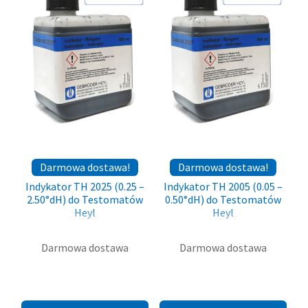
Darmowa dostawa!
Darmowa dostawa!
Indykator TH 2025 (0.25 –
Indykator TH 2005 (0.05 –
2.50°dH) do Testomatów
0.50°dH) do Testomatów
Heyl
Heyl
Darmowa dostawa
Darmowa dostawa
499,00
zł
499,00
zł
brutto (
405,69
zł
netto)
brutto (
405,69
zł
netto)