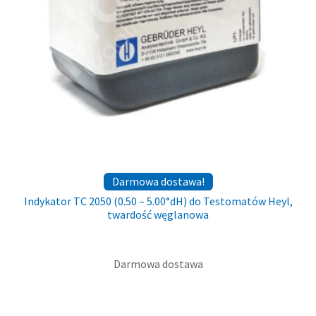
Darmowa dostawa!
Indykator TC 2050 (0.50 – 5.00°dH) do Testomatów Heyl,
twardość węglanowa
Darmowa dostawa
649,00
zł
brutto (
527,64
zł
netto)