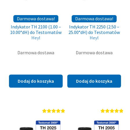
Darmowa dostawa!
Darmowa dostawa!
Indykator TH 2100 (1.00 –
Indykator TH 2250 (2.50 –
10.00°dH) do Testomatów
25.00°dH) do Testomatów
Heyl
Heyl
Darmowa dostawa
Darmowa dostawa
499,00
zł
499,00
zł
brutto (
405,69
zł
netto)
brutto (
405,69
zł
netto)
Dodaj do koszyka
Dodaj do koszyka
Oceniono
Oceniono
5.00
na 5
5.00
na 5