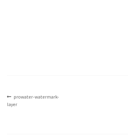
Nawigacja
Poprzedni
prowater-watermark-
wpis:
layer
wpisu