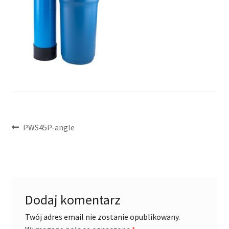
Nawigacja
Poprzedni
PWS45P-angle
wpis:
wpisu
Dodaj komentarz
Twój adres email nie zostanie opublikowany.