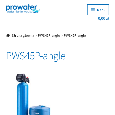
Przejdź
Przejdź
Menu
do
do
0,00
zł
nawigacji
treści
Rozwiń
Produkty
menu
potom
Rozwiń
Producenci
Strona główna
PWS45P-angle
PWS45P-angle
menu
potom
Dobierz zmiękczacz!
PWS45P-angle
Blog
Rozwiń
O nas
menu
potom
Kontakt