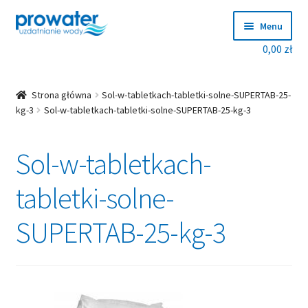
Przejdź
Przejdź
Menu
do
do
0,00
zł
nawigacji
treści
Rozwiń
Produkty
menu
potom
Rozwiń
Producenci
Strona główna
Sol-w-tabletkach-tabletki-solne-SUPERTAB-25-
menu
kg-3
Sol-w-tabletkach-tabletki-solne-SUPERTAB-25-kg-3
potom
Dobierz zmiękczacz!
Sol-w-tabletkach-
Blog
tabletki-solne-
Rozwiń
O nas
menu
SUPERTAB-25-kg-3
potom
Kontakt