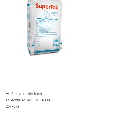
Nawigacja
Poprzedni
Sol-w-tabletkach-
wpis:
tabletki-solne-SUPERTAB-
wpisu
25-kg-3