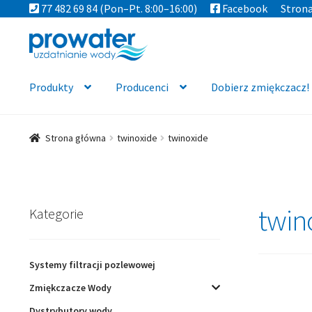
77 482 69 84
(Pon–Pt. 8:00–16:00)
Facebook
Stron
Przejdź
Przejdź
do
do
nawigacji
treści
Produkty
Producenci
Dobierz zmiękczacz!
Strona główna
twinoxide
twinoxide
twin
Kategorie
Systemy filtracji pozlewowej
Zmiękczacze Wody
Dystrybutory wody