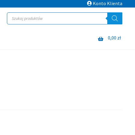
Konto Klienta
Wyszukiwarka
produktów
0,00
zł