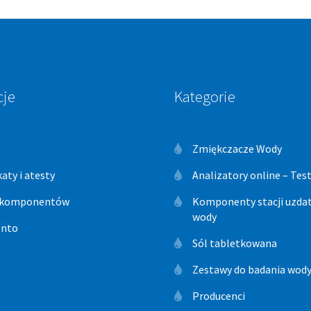
cje
Kategorie
Zmiękczacze Wody
katy i atesty
Analizatory online – Te
 komponentów
Komponenty stacji uzdat
wody
onto
Sól tabletkowana
Zestawy do badania wod
Producenci