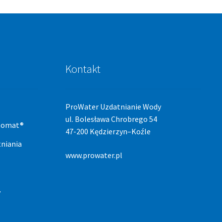
Kontakt
ProWater Uzdatnianie Wody
ul. Bolesława Chrobrego 54
stomat®
47-200 Kędzierzyn–Koźle
niania
www.prowater.pl
y