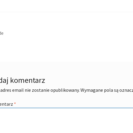
acja
ni
de
daj komentarz
adres email nie zostanie opublikowany.
Wymagane pola są oznac
entarz
*