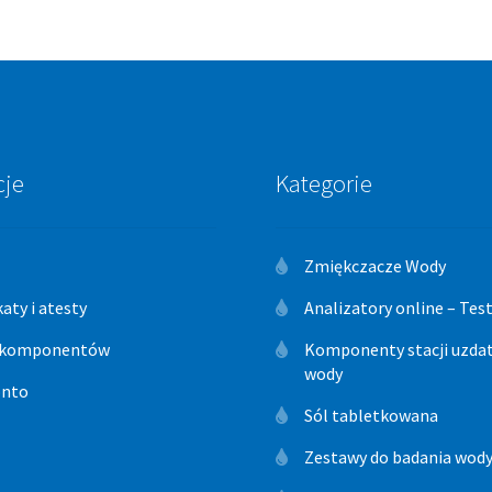
cje
Kategorie
Zmiękczacze Wody
katy i atesty
Analizatory online – Te
 komponentów
Komponenty stacji uzdat
wody
onto
Sól tabletkowana
Zestawy do badania wod