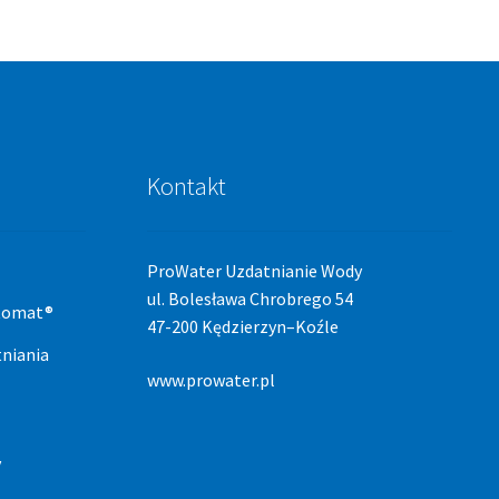
Kontakt
ProWater Uzdatnianie Wody
ul. Bolesława Chrobrego 54
stomat®
47-200 Kędzierzyn–Koźle
niania
www.prowater.pl
y