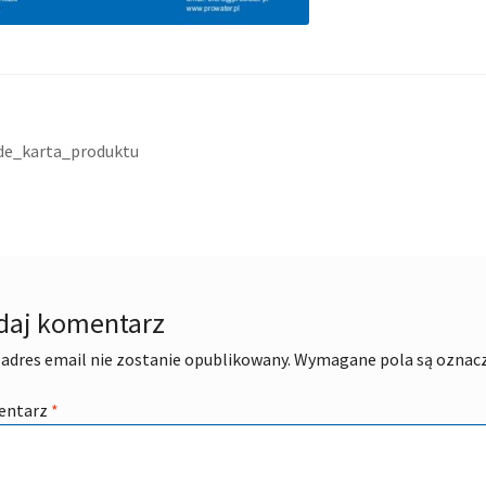
acja
ni
de_karta_produktu
daj komentarz
adres email nie zostanie opublikowany.
Wymagane pola są oznac
entarz
*