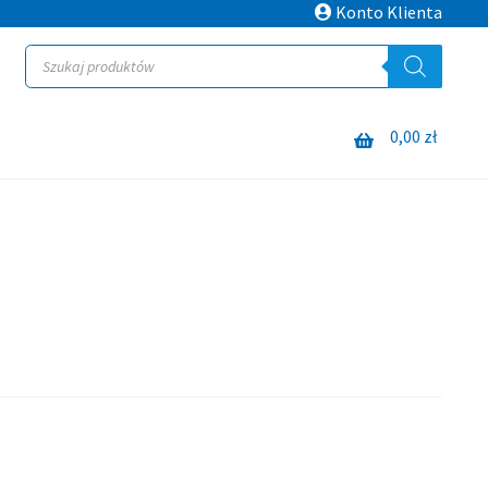
Konto Klienta
Wyszukiwarka
produktów
0,00
zł