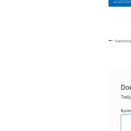
Nawig
Poprzed
twinoxi
wpis:
wpisu
Do
Twój 
Kom