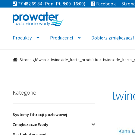
77 482 69 84
(Pon–Pt. 8:00–16:00)
Facebook
Stron
Przejdź
Przejdź
do
do
nawigacji
treści
Produkty
Producenci
Dobierz zmiękczacz!
Strona główna
twinoxide_karta_produktu
twinoxide_karta_
twin
Kategorie
Systemy filtracji pozlewowej
Zmiękczacze Wody
Dystrybutory wody